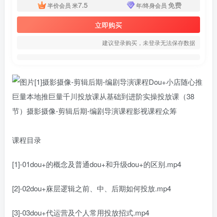
7.5
免费
半价会员
米
年/终身会员
立即购买
建议登录购买，未登录无法保存数据
课程目录
[1]-01dou+的概念及普通dou+和升级dou+的区别.mp4
[2]-02dou+庥层逻辑之前、中、后期如何投放.mp4
[3]-03dou+代运营及个人常用投放招式.mp4