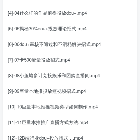
[4]-04什么样的作品值得投放dou+.mp4
[5]-05揭秘30%dou+投放理论招式.mp4
[6]-06dou+审核不通过和不消耗解决招式.mp4
[7]-07卡500流量投放招式.mp4
[8]-08小鱼塘多计划投娱乐和团购直播间.mp4
[9]-09巨量本地推投放短视频招式.mp4
[10]-10巨量本地推推视频类型如何制作.mp4
[11]-11巨量本推推广直播方式方法.mp4
[12]-12B端行业dou+投放招式，.mp4