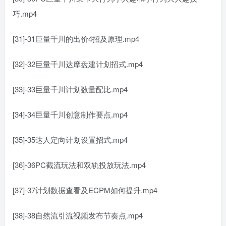
巧.mp4
[31]-31巨量千川的出价4招及原理.mp4
[32]-32巨量千川达摩盘建计划招式.mp4
[33]-33巨量千川计划数量配比.mp4
[34]-34巨量千川创意制作要点.mp4
[35]-35达人定向计划设置招式.mp4
[36]-36PC截流玩法和双轨投放玩法.mp4
[37]-37计划数据查看及ECPM如何提升.mp4
[38]-38自然流引流视频发布节奏点.mp4