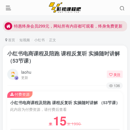
特惠终身会员299元，网站所有内容都可观看，终身免费更新
特惠终身会员299元，网站所有内容都可观看，终身免费更新
特惠终身会员299元，网站所有内容都可观看，终身免费更新
首页
短视频
小红书
正文
小红书电商课程及陪跑 课程反复听 实操随时讲解
（53节课）
laohu
关注
更新
136
付费资源
小红书电商课程及陪跑 课程反复听 实操随时讲解 （53节课）
此内容为付费资源，请付费后查看
15
1990
米
米