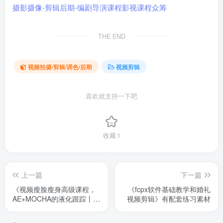
THE END
视频拍摄/剪辑/调色/后期
视频剪辑
喜欢就支持一下吧
收藏
1
上一篇
下一篇
《视频瘦脸瘦身高级课程，
《fcpx软件基础教学和婚礼
AE+MOCHA的液化跟踪丨光
视频剪辑》有配套练习素材
拾阿飞 》有配套素材