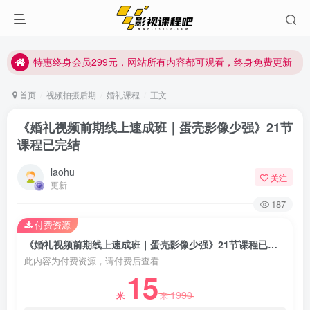
特惠终身会员299元，网站所有内容都可观看，终身免费更新
特惠终身会员299元，网站所有内容都可观看，终身免费更新
特惠终身会员299元，网站所有内容都可观看，终身免费更新
首页
视频拍摄后期
婚礼课程
正文
《婚礼视频前期线上速成班｜蛋壳影像少强》21节
课程已完结
laohu
关注
更新
187
付费资源
《婚礼视频前期线上速成班｜蛋壳影像少强》21节课程已完结
此内容为付费资源，请付费后查看
15
1990
米
米