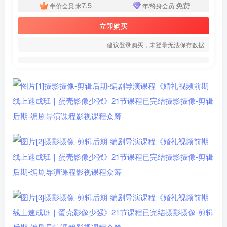
7.5
免费
半价会员
米
年/终身会员
立即购买
建议登录购买，未登录无法保存数据