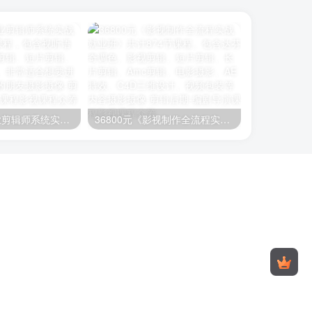
26800元《职业剪辑师系统实战就业班》400节课程，包含视听语言、编剧、影视剪辑、短片剪辑、长片剪辑等内容。非常适合想要进阶学习剪辑知识的朋友
36800元《影视制作全流程实战就业班》共计874节课程。包含达芬奇调色、影视剪辑、短片剪辑、长片剪辑、Amc剪辑、电影摄影、AE特效、C4D三维设计、视频包装等内容