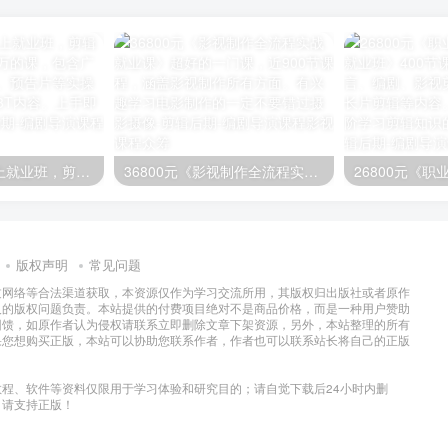
映美剪辑思维线上就业班，剪辑课程的天花板！几万的课，包含广告、宣传片、电影、预告片等实操剪辑内容，素材近3T内容。上手即学
36800元《影视制作全流程实战就业课》超好的一门课，近900节课程，涵盖影视制作所有方面。有兴趣学习电影制作的一定不要错过
版权声明
常见问题
过网络等合法渠道获取，本资源仅作为学习交流所用，其版权归出版社或者原作
及的版权问题负责。本站提供的付费项目绝对不是商品价格，而是一种用户赞助
回馈，如原作者认为侵权请联系立即删除文章下架资源，另外，本站整理的所有
果您想购买正版，本站可以协助您联系作者，作者也可以联系站长将自己的正版
程、软件等资料仅限用于学习体验和研究目的；请自觉下载后24小时内删
，请支持正版！