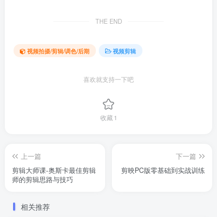
THE END
视频拍摄/剪辑/调色/后期
视频剪辑
喜欢就支持一下吧
收藏
1
上一篇
下一篇
剪辑大师课-奥斯卡最佳剪辑
剪映PC版零基础到实战训练
师的剪辑思路与技巧
相关推荐