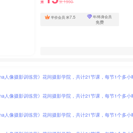
1990
米
米
7.5
年/终身会员
半价会员
米
免费