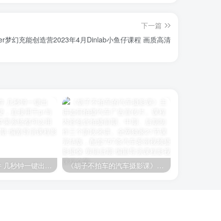
下一篇
Blender梦幻充能创造营2023年4月Dinlab小鱼仔课程 画质高清
AI自动剪辑插件 几秒钟一键出片，自测非常方便，直接用于pr与ae软件里，win 苹果系统都可以用
《胡子不拍车的汽车摄影课》主讲如何拍摄汽车广告宣传片。课程内容包含拍摄前期、中期、后期制作三个阶段来讲。全网独家21节课完结版，配套757条汽车案例视频