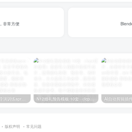
安装，非常方便
幅射星球学院 《导演训练apro：电影镜头设计训练》近百节课程内容，讲解电影镜头设计的方法。包括拆解运镜，场面调度，视听语言。原价5800
N12婚礼预告模板 10套 （fcpx软件使用）直接导入视频片段就可成片，适用婚礼快剪、预告等。省时省力，大大提高工作效率，提高增值。里面有模板使用教学、对应模板成片参考。每个模板也有对应插件、lut、音效素材等
版权声明
常见问题