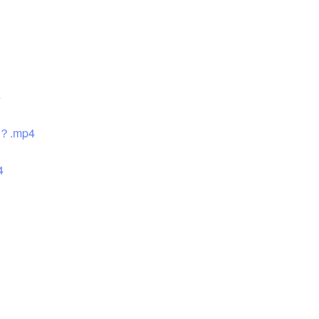
4
.mp4
4