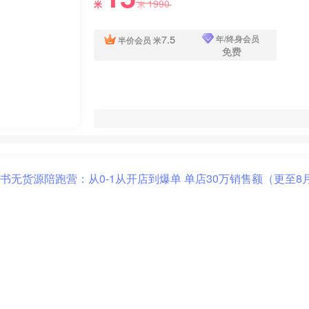
1990
米
米
7.5
年/终身会员
半价会员
米
免费