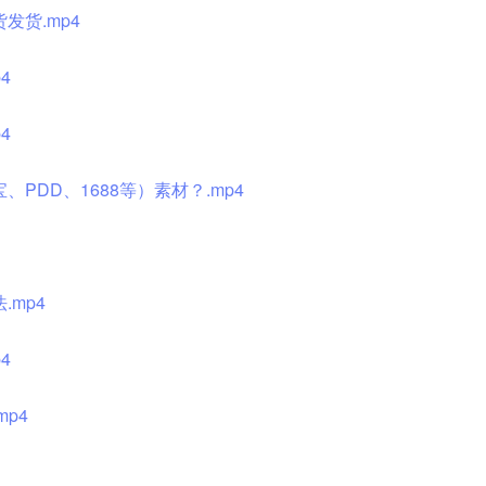
发货.mp4
4
4
PDD、1688等）素材？.mp4
mp4
4
p4