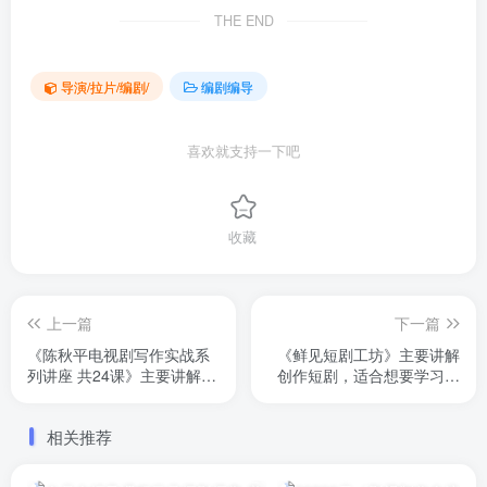
THE END
导演/拉片/编剧/
编剧编导
喜欢就支持一下吧
收藏
上一篇
下一篇
《陈秋平电视剧写作实战系
《鲜见短剧工坊》主要讲解
列讲座 共24课》主要讲解中
创作短剧，适合想要学习编
国电视剧编剧写作要领。对
剧 编导 导演的的朋友
此感兴趣的可以听听，原价
相关推荐
499