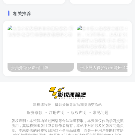
节，每节半小时左右。讲解
像主讲
婚礼外景拍摄方法以及10秒
相关推荐
钟小短片制作方法
会员介绍及课程目录
张小翼人像摄影全能班 4000元课程，100节完结，从
影视课程吧，摄影摄像导演后期资源交流站
服务条款
注册声明
版权声明
常见问题
版权声明：本资源均通过网络等合法渠道获取，本资源仅作为学习交流
所用，其版权归出版社或者原作者所有，本站不对所涉及的版权问题负
责。本站提供的付费项目绝对不是商品价格，而是一种用户赞助打赏给
站长整理资源的回馈，如原作者认为侵权请联系立即删除文章下架资