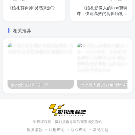
《婚礼剪辑师“灵感来源”》
《婚礼影像人的fcpx剪辑
课，快速高效的剪辑婚礼视
频 》共计15节课 已完结！
相关推荐
会员介绍及课程目录
张小翼人像摄影全能班 4000元课程，100节完结，从
影视课程吧，摄影摄像导演后期资源交流站
服务条款
注册声明
版权声明
常见问题