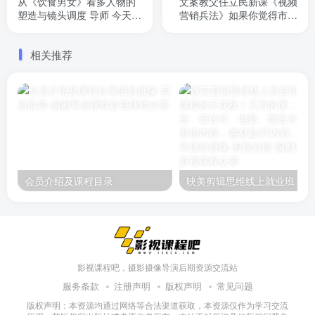
从《饮食男女》看多人物的
文案教父任立民新课《视频
塑造与镜头调度 导师 今天电
营销兵法》如果你觉得市场
影教育 许斌
变化太快，不知什么样的视
频适合当下企业需求 •跟客户
相关推荐
沟通越来越难，缺乏相应的
说服话 术 •做了多年宣传
片，思维早已固化，想快速
突破瓶颈 •写了很多视频文
案，却无法把握营销策划的
本质，无法做到快准狠 •客户
经常咨询短视场业务，却不
知如何沟通和接单，更不懂
运营 ​有上面问题 一定不要错
过这门课
会员介绍及课程目录
映美剪辑
影视课程吧，摄影摄像导演后期资源交流站
服务条款
注册声明
版权声明
常见问题
版权声明：本资源均通过网络等合法渠道获取，本资源仅作为学习交流