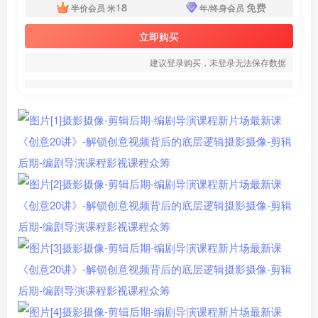
18
免费
半价会员
米
年/终身会员
立即购买
建议登录购买，未登录无法保存数据