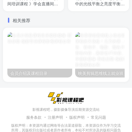
间培训课程 》学会直播间灯
中的光线平衡之亮度平衡》
具的使用与布置，掌握灯具
包含亮度平衡与拍摄中光线
和拍摄
的四个统一，通过经典片段
相关推荐
看光比与反差在电影中的应
用，以及本课的答疑。3个小
时讲解。花小钱，听大师讲
解
会员介绍及课程目录
映美剪辑
影视课程吧，摄影摄像导演后期资源交流站
服务条款
注册声明
版权声明
常见问题
版权声明：本资源均通过网络等合法渠道获取，本资源仅作为学习交流
所用，其版权归出版社或者原作者所有，本站不对所涉及的版权问题负