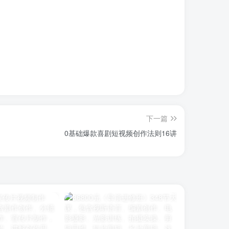
下一篇
0基础爆款喜剧短视频创作法则16讲