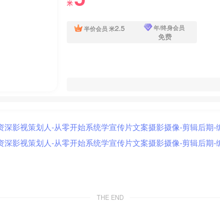
米
2.5
年/终身会员
半价会员
米
免费
THE END