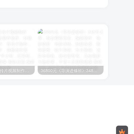
《剧情&广告宣传片视频制作课》课程内容包含剧作创作、分镜头设计、短片创作、宣传片制作，通过对宣传片拉片，讲解创作思路。每节课时1个半小时，已完结，有配套素材
36800元《导演进修班》348节大课，包含视听语言、编剧创作、电影摄影、光影训练、拍摄实操、剪辑思维、短片剪辑、长片剪辑、达芬奇调色、就业指导等。几位电影大咖讲课，干货十足