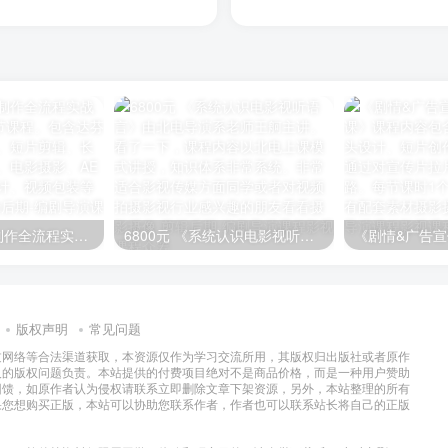
36800元《影视制作全流程实战就业班》共计874节课程。包含达芬奇调色、影视剪辑、短片剪辑、长片剪辑、Amc剪辑、电影摄影、AE特效、C4D三维设计、视频包装等内容
6800元 《系统认识电影视听语言》由北电导演系老师王舸主讲。看了一下，课程内容以北电上课模式讲授，知识体系非常系统。非常适合影视传媒方面同学或者对视频拍摄影视行业感兴趣的朋友看看
版权声明
常见问题
过网络等合法渠道获取，本资源仅作为学习交流所用，其版权归出版社或者原作
及的版权问题负责。本站提供的付费项目绝对不是商品价格，而是一种用户赞助
回馈，如原作者认为侵权请联系立即删除文章下架资源，另外，本站整理的所有
果您想购买正版，本站可以协助您联系作者，作者也可以联系站长将自己的正版