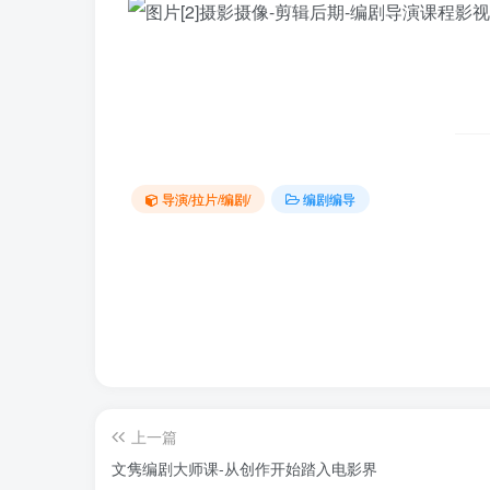
导演/拉片/编剧/
编剧编导
上一篇
文隽编剧大师课-从创作开始踏入电影界