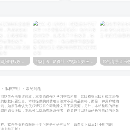
《 音效剪辑课 后期剪辑师必备技能》剪辑师八条主讲，告诉你如何在剪辑过程中加音效，让视频更加立体。有配套的32G专用音效库，视频素材等
福利 送 | 影像社《视频音效应用教学 11大类型应用场景》包含音效设计教学，以及几千个音效库，免费送给大家！！私信我即可
版权声明
常见问题
过网络等合法渠道获取，本资源仅作为学习交流所用，其版权归出版社或者原作
及的版权问题负责。本站提供的付费项目绝对不是商品价格，而是一种用户赞助
回馈，如原作者认为侵权请联系立即删除文章下架资源，另外，本站整理的所有
果您想购买正版，本站可以协助您联系作者，作者也可以联系站长将自己的正版
程、软件等资料仅限用于学习体验和研究目的；请自觉下载后24小时内删
，请支持正版！