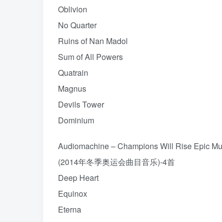
Oblivion
No Quarter
Ruins of Nan Madol
Sum of All Powers
Quatrain
Magnus
Devils Tower
Dominium
Audiomachine – Champions Will Rise Epic Mus
(2014年冬季奥运会曲目音乐)-4首
Deep Heart
Equinox
Eterna