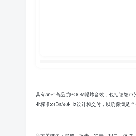
具有50种高品质BOOM爆炸音效，包括隆隆
业标准24Bit/96kHz设计和交付，以确保满
音效关键词：爆炸、撞击、冲击、扭曲、爆炸、