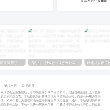
音效素材-7套精品广告专
《 音效剪辑课 后期剪辑师必备技能》剪辑师八条主讲，告诉你如何在剪辑过程中加音效，让视频更加立体。有配套的32G专用音效库，视频素材等
福利 送 | 影像社《视频音效应用教学 11大类型应用场景》包含音效设计教学，以及几千个音效库，免费送给大家！！私信我即可
版权声明
常见问题
过网络等合法渠道获取，本资源仅作为学习交流所用，其版权归出版社或者原作
及的版权问题负责。本站提供的付费项目绝对不是商品价格，而是一种用户赞助
回馈，如原作者认为侵权请联系立即删除文章下架资源，另外，本站整理的所有
果您想购买正版，本站可以协助您联系作者，作者也可以联系站长将自己的正版