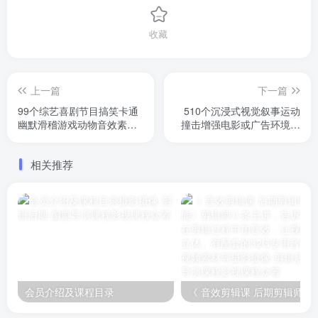
收藏
上一篇
下一篇
99个综艺喜剧节目搞笑卡通
510个沉浸式视觉叙事运动
幽默滑稽游戏动物音效素材
撞击增强电影或广告环境场
包
景氛围音效素材
相关推荐
会员介绍及课程目录
《 音效剪辑课 后期剪辑师必备技能》剪辑师八条主讲，告诉你如何在剪