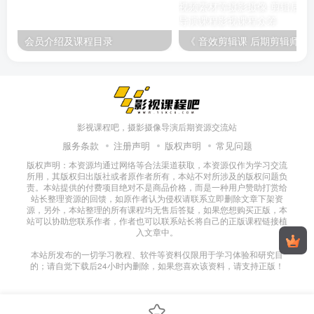
会员介绍及课程目录
《 音效剪辑课 后期剪辑师必备技能》剪辑师八条主讲，告诉你如何在剪
影视课程吧，摄影摄像导演后期资源交流站
服务条款
注册声明
版权声明
常见问题
版权声明：本资源均通过网络等合法渠道获取，本资源仅作为学习交流
所用，其版权归出版社或者原作者所有，本站不对所涉及的版权问题负
责。本站提供的付费项目绝对不是商品价格，而是一种用户赞助打赏给
站长整理资源的回馈，如原作者认为侵权请联系立即删除文章下架资
源，另外，本站整理的所有课程均无售后答疑，如果您想购买正版，本
站可以协助您联系作者，作者也可以联系站长将自己的正版课程链接植
入文章中。
本站所发布的一切学习教程、软件等资料仅限用于学习体验和研究目
的；请自觉下载后24小时内删除，如果您喜欢该资料，请支持正版！