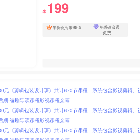
199
米
99.5
年/终身会员
半价会员
米
免费