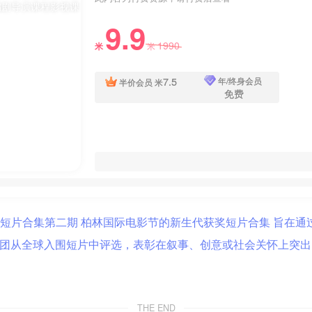
9.9
1990
米
米
7.5
年/终身会员
半价会员
米
免费
THE END