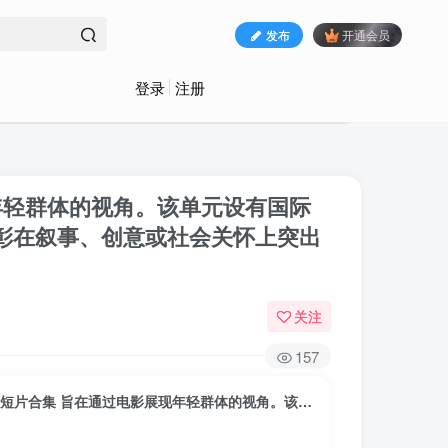
发布
开通会员
登录
注册
年轻群体的视角。该单元设有国际
彰在叙事、创意或社会关怀上突出
关注
157
优质短片合集第二期 柏林国际电影节的新生代获奖短片合集 旨在通过电影展现年轻群体的视角。该单元设有国际评审团最佳短片奖（如“水晶熊奖”），由独立评审团从全球入围短片中评选，表彰在叙事、创意或社会关怀上突出的作品。