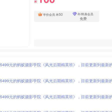
米
50
年/终身会员
半价会员
米
免费