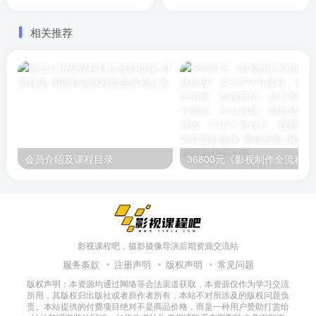
何设计剧本，如何让剧本更
发，如何创作故事冲突点，
加引人入胜，抓住观众的口
如何塑造人物，优秀电影中
相关推荐
味，这个课会告诉你的
的23个故事链等内容
会员介绍及课程目录
36800元《影视制作全流程实战就
影视课程吧，摄影摄像导演后期资源交流站
服务条款
注册声明
版权声明
常见问题
版权声明：本资源均通过网络等合法渠道获取，本资源仅作为学习交流
所用，其版权归出版社或者原作者所有，本站不对所涉及的版权问题负
责。本站提供的付费项目绝对不是商品价格，而是一种用户赞助打赏给