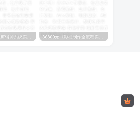
26800元《职业剪辑师系统实战就业班》400节课程，包含视听语言、编剧、影视剪辑、短片剪辑、长片剪辑等内容。非常适合想要进阶学习剪辑知识的朋友
36800元《影视制作全流程实战就业班》共计874节课程。包含达芬奇调色、影视剪辑、短片剪辑、长片剪辑、Amc剪辑、电影摄影、AE特效、C4D三维设计、视频包装等内容