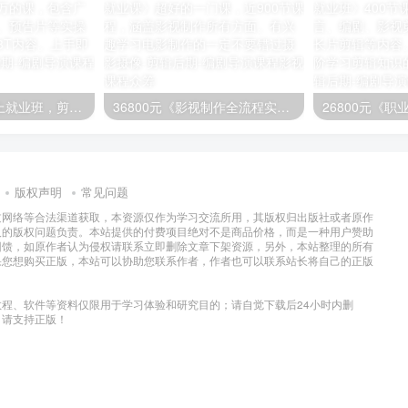
映美剪辑思维线上就业班，剪辑课程的天花板！几万的课，包含广告、宣传片、电影、预告片等实操剪辑内容，素材近3T内容。上手即学
36800元《影视制作全流程实战就业课》超好的一门课，近900节课程，涵盖影视制作所有方面。有兴趣学习电影制作的一定不要错过
版权声明
常见问题
过网络等合法渠道获取，本资源仅作为学习交流所用，其版权归出版社或者原作
及的版权问题负责。本站提供的付费项目绝对不是商品价格，而是一种用户赞助
回馈，如原作者认为侵权请联系立即删除文章下架资源，另外，本站整理的所有
果您想购买正版，本站可以协助您联系作者，作者也可以联系站长将自己的正版
程、软件等资料仅限用于学习体验和研究目的；请自觉下载后24小时内删
，请支持正版！