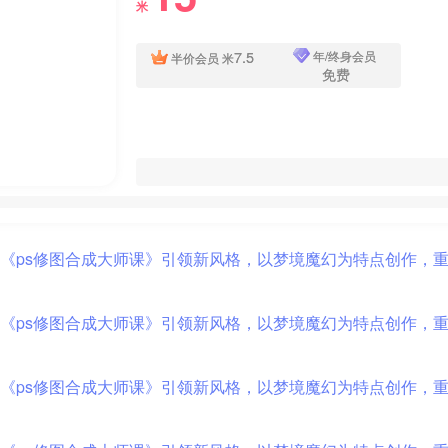
米
7.5
年/终身会员
半价会员
米
免费