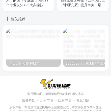
个专业认知+23大实操技
计通识课》提升审美，增加
能》央视编导主讲，详细讲
通识。讲解了世界各国设计
解导演知识，适合影视从业
知识风格解析，让你看懂生
相关推荐
者，考研等
活中的设计用意
会员介绍及课程目录
36800元《影视制作全流程实战就
影视课程吧，摄影摄像导演后期资源交流站
服务条款
注册声明
版权声明
常见问题
版权声明：本资源均通过网络等合法渠道获取，本资源仅作为学习交流
所用，其版权归出版社或者原作者所有，本站不对所涉及的版权问题负