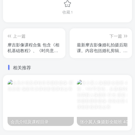
收藏
1
上一篇
下一篇
摩吉影像课程合集 包含《相
最新摩吉影像婚礼拍摄后期
机基础教程》、《时尚意境
课。内容包括婚礼剪辑、婚
风婚前教程》、《男家》
礼快剪、音效选择、调色、
《女家》、《双人摆姿》。
包装、团队营销、插件使
相关推荐
共计140节课程
用。赠送几百g素材，已完结
会员介绍及课程目录
张小翼人像摄影全能班 4000元课程，100节完结，从