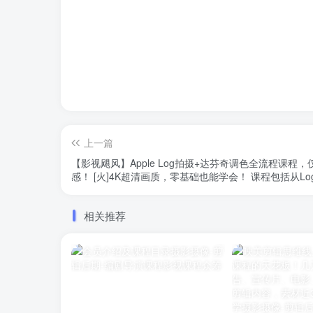
上一篇
【影视飓风】Apple Log拍摄+达芬奇调色全流程课程，仅
感！ [火]4K超清画质，零基础也能学会！ 课程包括从Log开始的专业画质之路、掌握曝
光、白平衡与色调、拍出电影感等实战内容。 [火]附赠青青独家调色LUT包，适用于
iPhone拍摄。 适合提升视频创作能力的朋友
相关推荐