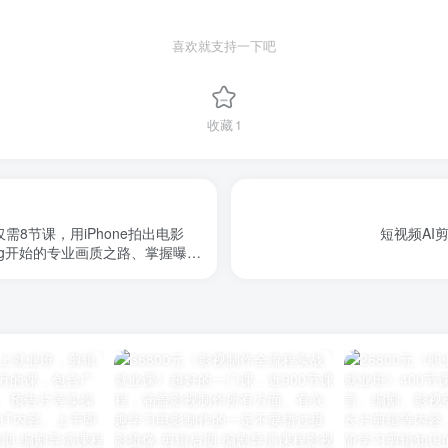
喜欢就支持一下吧
收藏
1
需8节课，用iPhone拍出电影
短视频AI