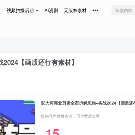
视频拍摄后期
AI漫剧
无版权素材
免费更新
免费更新
免费更新
2024【画质还行有素材】
彭大剪商业剪辑全案拆解思维+实战2024【画质还
此内容为付费资源，请付费后查看
15