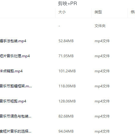
剪映+PR