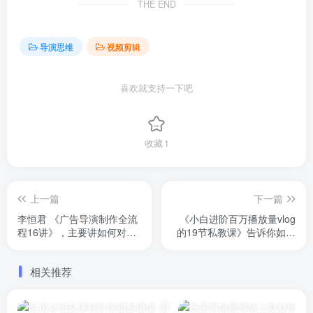
THE END
导演思维
视频剪辑
喜欢就支持一下吧
收藏
1
上一篇
下一篇
李恒君 《广告导演制作全流
《小白进阶百万播放量vlog
程16讲》，主要讲如何对接
的19节私教课》告诉你如何
客户、制定ppm、撰写脚
拍摄剪辑vlog视频，做一个
本、执行拍摄到后期剪辑。
博主。已完结
相关推荐
已完结