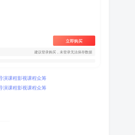
立即购买
建议登录购买，未登录无法保存数据