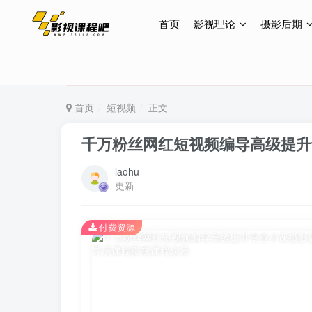
首页
影视理论
摄影后期
特惠终身会员299元，网站所有内容都可观看，终身
特惠终身会员299元，网站所有内容都可观看，终身
特惠终身会员299元，网站所有内容都可观看，终身
首页
短视频
正文
千万粉丝网红短视频编导高级提升
laohu
更新
付费资源