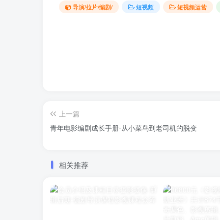
导演/拉片/编剧/
短视频
短视频运营
上一篇
青年电影编剧成长手册-从小菜鸟到老司机的脱变
相关推荐