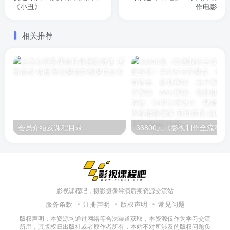
《小丑》
作电影
相关推荐
会员介绍及课程目录
36800元《影视制作全流程实战就
影视课程吧，摄影摄像导演后期资源交流站
服务条款
注册声明
版权声明
常见问题
版权声明：本资源均通过网络等合法渠道获取，本资源仅作为学习交流
所用，其版权归出版社或者原作者所有，本站不对所涉及的版权问题负