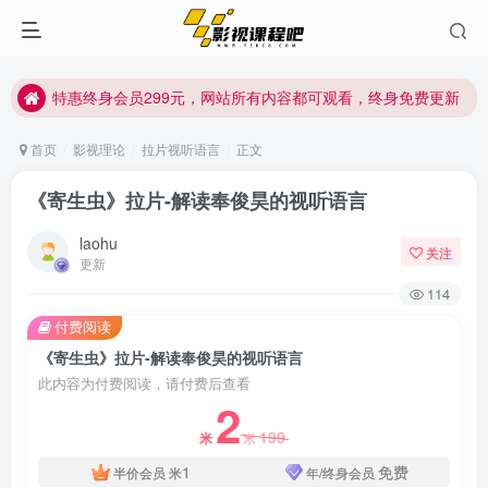
特惠终身会员299元，网站所有内容都可观看，终身免费更新
特惠终身会员299元，网站所有内容都可观看，终身免费更新
特惠终身会员299元，网站所有内容都可观看，终身免费更新
首页
影视理论
拉片视听语言
正文
《寄生虫》拉片-解读奉俊昊的视听语言
laohu
关注
更新
114
付费阅读
《寄生虫》拉片-解读奉俊昊的视听语言
此内容为付费阅读，请付费后查看
2
199
米
米
1
免费
半价会员
米
年/终身会员