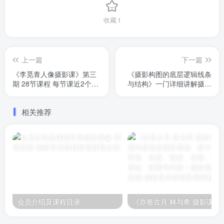
收藏
1
上一篇
下一篇
《李觅青人像摄影课》第三
《摄影构图的底层逻辑线条
期 28节课程 每节课近2个小
与结构》一门详细讲解摄影
时。讲解人像摄影情绪片的
构图的课程。很多朋友技术
创作过程
没问题，但构图一直存在不
相关推荐
足。这门课会告诉你构图的
原理以及在不同场景中构图
的方法
会员介绍及课程目录
《亦卷古月 林与希 摄影课程》课程内容包含摄影基础、胶