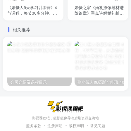
《婚摄人5天学习训练营》4
婚摄之家《婚礼摄像器材进
节课程，每节30多分钟。讲
阶篇章》重点讲解婚礼拍摄
解户外婚礼小清新调色攻
过程中包括镜头、收音、灯
略，如何拍摄有利于后期调
光、稳定器、脚架、相机等
相关推荐
色素材，如何选择影片音
器材在拍摄过程中的注意点
乐，婚前mv创作等
会员介绍及课程目录
张小翼人像摄影全能班 4000元课程，100节完结，从
影视课程吧，摄影摄像导演后期资源交流站
服务条款
注册声明
版权声明
常见问题