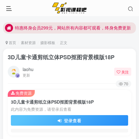
特惠终身会员299元，网站所有内容都可观看，终身免费更新
特惠终身会员299元，网站所有内容都可观看，终身免费更新
特惠终身会员299元，网站所有内容都可观看，终身免费更新
首页
素材资源
摄影模板
正文
3D儿童卡通剪纸立体PSD抠图背景模版18P
laohu
关注
更新
70
免费资源
3D儿童卡通剪纸立体PSD抠图背景模版18P
此内容为免费资源，请登录后查看
登录查看