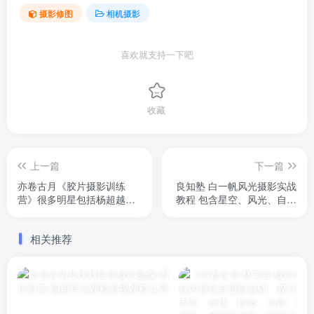
摄影修图
相机摄影
喜欢就支持一下吧
收藏
上一篇
下一篇
亦卷古月《胶片摄影训练
良知塾 白一帆风光摄影实战
营》很多明星包括杨超越等
教程 ​包含星空、风光、自然
出圈写真均出自亦卷古月。
景观等内容，非常不错
本课讲解拍摄构图修图等内
相关推荐
容。少见胶片摄影系统课
程！